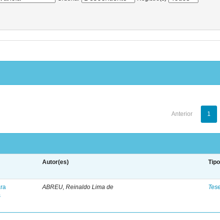
Anterior
1
Autor(es)
Tip
ara
ABREU, Reinaldo Lima de
Tes
s