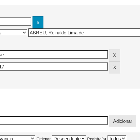
Ordenar
Registro(s)