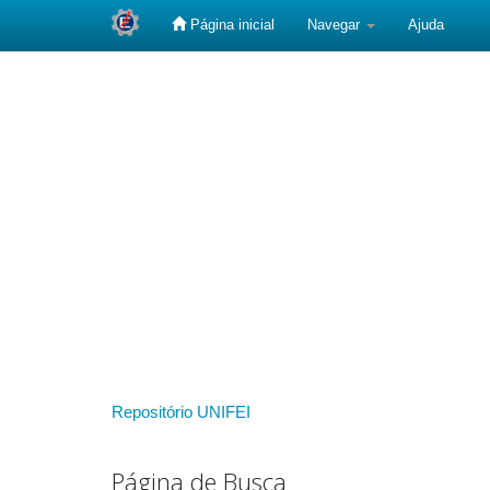
Página inicial
Navegar
Ajuda
Skip
navigation
Repositório UNIFEI
Página de Busca