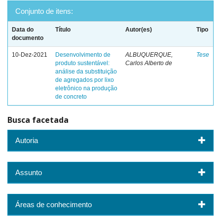
Conjunto de itens:
Data do
Título
Autor(es)
Tipo
documento
10-Dez-2021
Desenvolvimento de
ALBUQUERQUE,
Tese
produto sustentável:
Carlos Alberto de
análise da substituição
de agregados por lixo
eletrônico na produção
de concreto
Busca facetada
Autoria
Assunto
Áreas de conhecimento