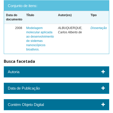
Conjunto de itens:
Data do
Título
Autor(es)
Tipo
documento
2008
Modelagem
ALBUQUERQUE,
Dissertação
molecular aplicada
Carlos Alberto de
ao desenvolvimento
de sistemas
nanoscópicos
bioativos.
Busca facetada
Autoria
Data de Publicação
Contém Objeto Digital