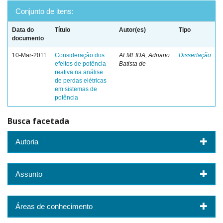
Conjunto de itens:
Data do
Título
Autor(es)
Tipo
documento
10-Mar-2011
Consideração dos
ALMEIDA, Adriano
Dissertação
efeitos de potência
Batista de
reativa na análise
de perdas elétricas
em sistemas de
potência
Busca facetada
Autoria
Assunto
Áreas de conhecimento