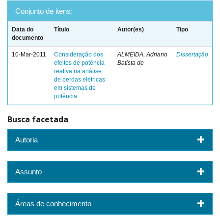
Conjunto de itens:
Data do
Título
Autor(es)
Tipo
documento
10-Mar-2011
Consideração dos
ALMEIDA, Adriano
Dissertação
efeitos de potência
Batista de
reativa na análise
de perdas elétricas
em sistemas de
potência
Busca facetada
Autoria
Assunto
Áreas de conhecimento