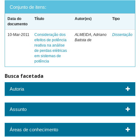
Conjunto de itens:
Data do
Título
Autor(es)
Tipo
documento
10-Mar-2011
Consideração dos
ALMEIDA, Adriano
Dissertação
efeitos de potência
Batista de
reativa na análise
de perdas elétricas
em sistemas de
potência
Busca facetada
Autoria
Assunto
Áreas de conhecimento