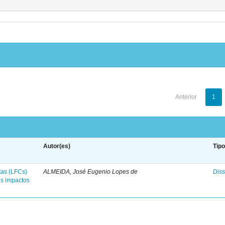
Anterior
1
Autor(es)
Tip
tas (LFCs)
ALMEIDA, José Eugenio Lopes de
Diss
us impactos