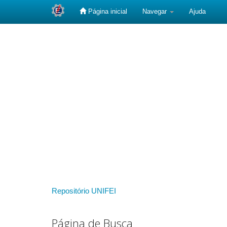
Página inicial
Navegar
Ajuda
Skip
navigation
Repositório UNIFEI
Página de Busca