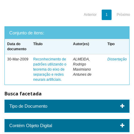
Anterior
1
Próximo
Conjunto de itens:
Data do
Título
Autor(es)
Tipo
documento
30-Mar-2009
Reconhecimento de
ALMEIDA,
Dissertação
padrões utilizando o
Rodrigo
teorema do eixo de
Maximiano
separação e redes
Antunes de
neurais artificiais.
Busca facetada
Tipo de Documento
Contém Objeto Digital