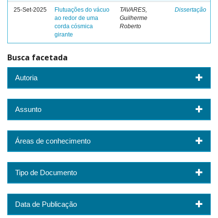
25-Set-2025
Flutuações do vácuo
TAVARES,
Dissertação
ao redor de uma
Guilherme
corda cósmica
Roberto
girante
Busca facetada
Autoria
Assunto
Áreas de conhecimento
Tipo de Documento
Data de Publicação