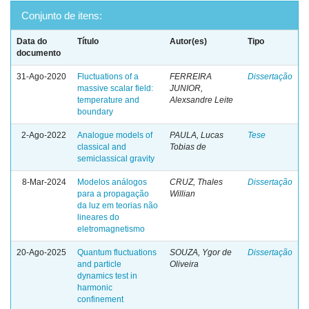
Conjunto de itens:
Data do
Título
Autor(es)
Tipo
documento
31-Ago-2020
Fluctuations of a
FERREIRA
Dissertação
massive scalar field:
JUNIOR,
temperature and
Alexsandre Leite
boundary
2-Ago-2022
Analogue models of
PAULA, Lucas
Tese
classical and
Tobias de
semiclassical gravity
8-Mar-2024
Modelos análogos
CRUZ, Thales
Dissertação
para a propagação
Willian
da luz em teorias não
lineares do
eletromagnetismo
20-Ago-2025
Quantum fluctuations
SOUZA, Ygor de
Dissertação
and particle
Oliveira
dynamics test in
harmonic
confinement