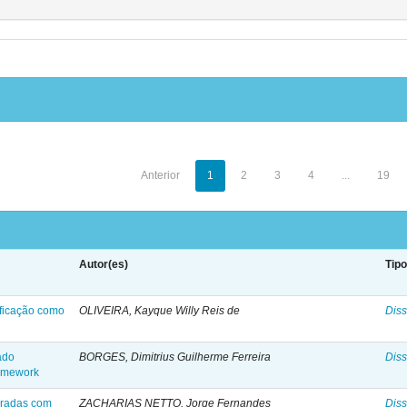
Anterior
1
2
3
4
...
19
Autor(es)
Tip
ificação como
OLIVEIRA, Kayque Willy Reis de
Diss
ado
BORGES, Dimitrius Guilherme Ferreira
Diss
ramework
poradas com
ZACHARIAS NETTO, Jorge Fernandes
Diss