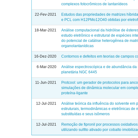
complexos fotocrômicos de lantanídeos
22-Fev-2021
Estudos das propriedades de matrizes híbri
e PCL com H12PMo12O40 obtidas por eletrof
18-Mar-2021
Análise computacional da hidrólise de ésteres
estudo eletrônico e estrutural de espécies int
do potencial de catálise heterogênea de matr
organolantanídicas
16-Dez-2020
Contornos e defeitos em teorias de campos 
6-Mar-2020
Análise espectroscópica e de abundância da
planetária NGC 6445
11-Jun-2021
Protcool: um gerador de protocolos para anc
simulações de dinâmica molecular em compl
proteína-ligante
12-Jul-2021
Análise teórica da influência do solvente em
estruturais, termodinâmicas e eletrônicas de
substituídas e seus isômeros
12-Jul-2021
Remoção de fipronil por processos oxidativo
utilizando sulfito ativado por cobalto imobiliz