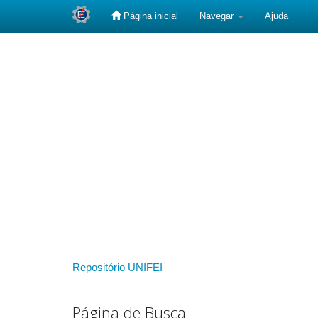
Página inicial
Navegar
Ajuda
Skip
navigation
Repositório UNIFEI
Página de Busca