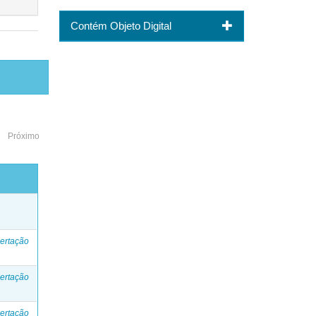
Contém Objeto Digital
Próximo
o
ertação
ertação
ertação