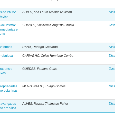
das de PMMA
ALVES, Ana Laura Martins Mulkson
Diss
iação
 de fosfato:
SOARES, Guilherme Augusto Batista
Tes
ermediárias e
izes
conformes
RANA, Rodrigo Galhardo
Diss
 nebulosa
CARVALHO, Celso Henrique Corrêa
Diss
oragens e
GUEDES, Fabiana Costa
Tes
exos
 propriedades
MENZONATTO, Thiago Gomes
Diss
 merocianinas
s avançados
ALVES, Rayssa Thainá de Paiva
Diss
ado em sílica