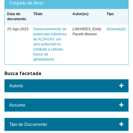
Conjunto de itens:
Data do
Título
Autor(es)
Tipo
documento
25-Ago-2023
Desenvolvimento de
LINHARES, Emily
Dissertação
potenciais inibidores
Pacelli Moreira
de ALDH1A3: um
alvo potencial no
combate a células-
tronco de
glioblastoma
Busca facetada
Autoria
Assunto
Tipo de Documento