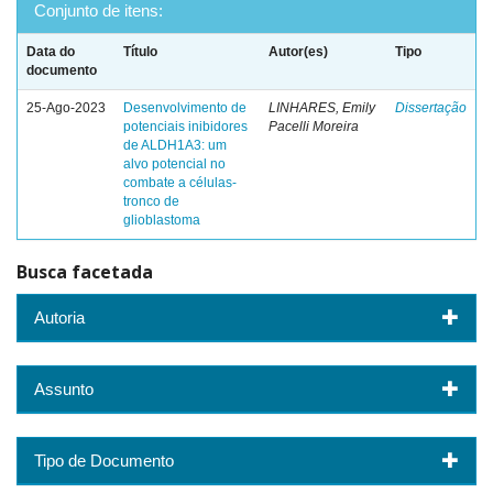
Conjunto de itens:
Data do
Título
Autor(es)
Tipo
documento
25-Ago-2023
Desenvolvimento de
LINHARES, Emily
Dissertação
potenciais inibidores
Pacelli Moreira
de ALDH1A3: um
alvo potencial no
combate a células-
tronco de
glioblastoma
Busca facetada
Autoria
Assunto
Tipo de Documento