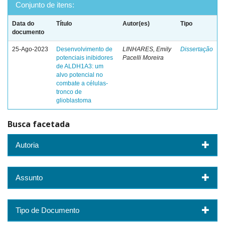
Conjunto de itens:
Data do
Título
Autor(es)
Tipo
documento
25-Ago-2023
Desenvolvimento de
LINHARES, Emily
Dissertação
potenciais inibidores
Pacelli Moreira
de ALDH1A3: um
alvo potencial no
combate a células-
tronco de
glioblastoma
Busca facetada
Autoria
Assunto
Tipo de Documento