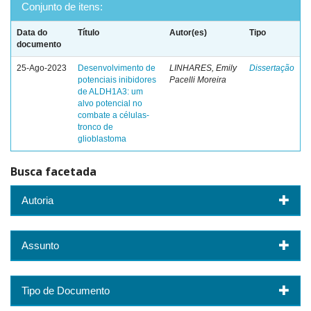
Conjunto de itens:
Data do
Título
Autor(es)
Tipo
documento
25-Ago-2023
Desenvolvimento de
LINHARES, Emily
Dissertação
potenciais inibidores
Pacelli Moreira
de ALDH1A3: um
alvo potencial no
combate a células-
tronco de
glioblastoma
Busca facetada
Autoria
Assunto
Tipo de Documento