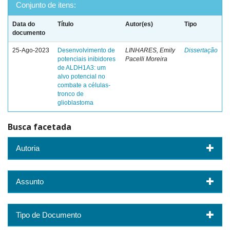
Conjunto de itens:
Data do
Título
Autor(es)
Tipo
documento
25-Ago-2023
Desenvolvimento de
LINHARES, Emily
Dissertação
potenciais inibidores
Pacelli Moreira
de ALDH1A3: um
alvo potencial no
combate a células-
tronco de
glioblastoma
Busca facetada
Autoria
Assunto
Tipo de Documento