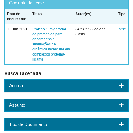
Conjunto de itens:
Data do
Título
Autor(es)
Tipo
documento
11-Jun-2021
Protcool: um gerador
GUEDES, Fabiana
Tese
de protocolos para
Costa
ancoragens e
simulações de
dinâmica molecular em
complexos proteína-
ligante
Busca facetada
Autoria
Assunto
Tipo de Documento