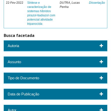
22-Fev-2022
Síntese e
DUTRA, Lucas
Dissertação
caracterização de
Penha
sistemas híbridos
pirazol-tiadiazol com
potencial atividade
tripanocida
Busca facetada
Autoria
Assunto
Tipo de Documento
Data de Publicação
Autor