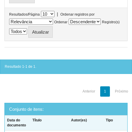
|
Resultados/Página
Ordenar registros por
Ordenar
Registro(s)
Resultado 1-1 de 1.
Anterior
1
Próximo
Conjunto de itens:
Data do
Título
Autor(es)
Tipo
documento