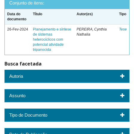
Conjunto de itens:
Data do
Título
Autor(es)
Tipo
documento
26-Fev-2024
Planejamento e síntese
PEREIRA, Cynthia
Tese
de sistemas
Nathalia
heterocíclicos com
potencial atividade
tripanocida
Busca facetada
Autoria
Assunto
Tipo de Documento