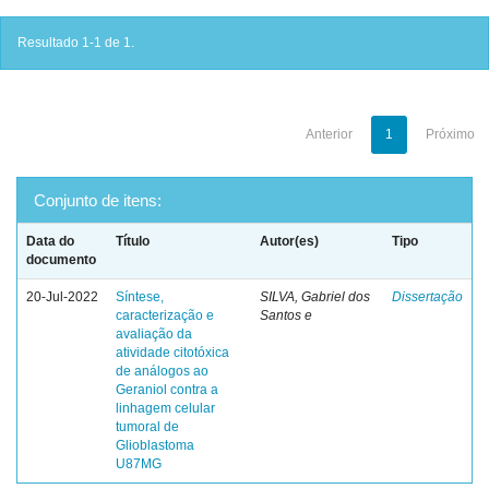
Resultado 1-1 de 1.
Anterior
1
Próximo
Conjunto de itens:
Data do
Título
Autor(es)
Tipo
documento
20-Jul-2022
Síntese,
SILVA, Gabriel dos
Dissertação
caracterização e
Santos e
avaliação da
atividade citotóxica
de análogos ao
Geraniol contra a
linhagem celular
tumoral de
Glioblastoma
U87MG