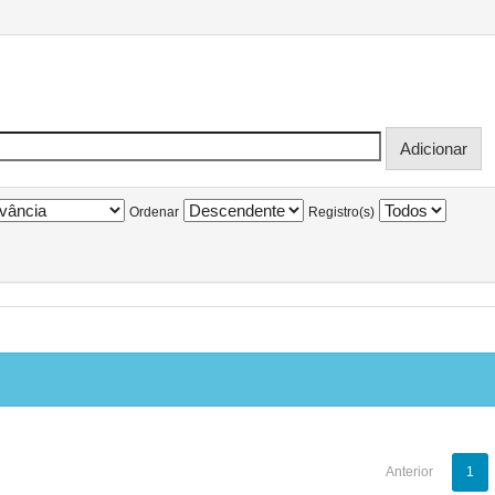
Ordenar
Registro(s)
Anterior
1