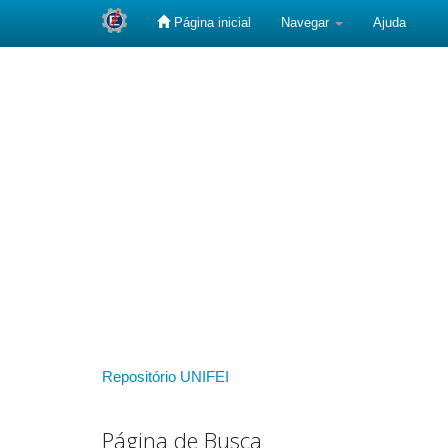
Página inicial
Navegar
Ajuda
Skip
navigation
Repositório UNIFEI
Página de Busca