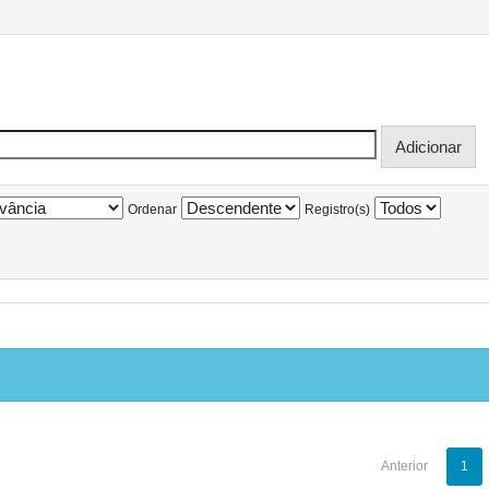
Ordenar
Registro(s)
Anterior
1