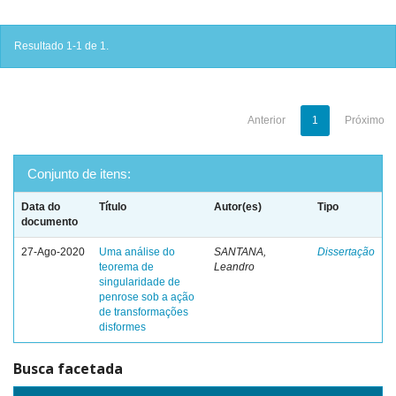
Resultado 1-1 de 1.
Anterior
1
Próximo
Conjunto de itens:
Data do
Título
Autor(es)
Tipo
documento
27-Ago-2020
Uma análise do
SANTANA,
Dissertação
teorema de
Leandro
singularidade de
penrose sob a ação
de transformações
disformes
Busca facetada