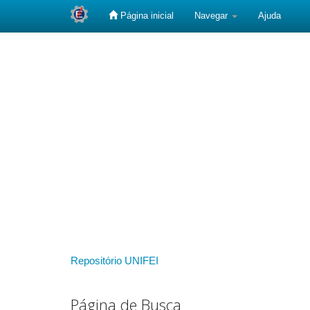
Página inicial
Navegar
Ajuda
Skip
navigation
Repositório UNIFEI
Página de Busca