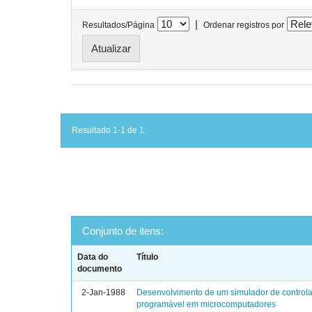
|
Resultados/Página
Ordenar registros por
Resultado 1-1 de 1.
Conjunto de itens:
Data do
Título
documento
2-Jan-1988
Desenvolvimento de um simulador de controla
programável em microcomputadores