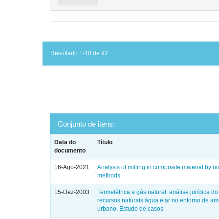
Resultado 1-10 de 92.
Conjunto de itens:
Data do
Título
documento
16-Ago-2021
Analysis of milling in composite material by n
methods
15-Dez-2003
Termelétrica a gás natural: análise jurídica d
recursos naturais água e ar no entorno de am
urbano. Estudo de casos