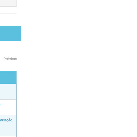
Próximo
o
e
ertação