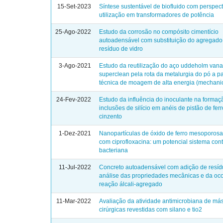
15-Set-2023
Síntese sustentável de biofluido com perspec
utilização em transformadores de potência
25-Ago-2022
Estudo da corrosão no compósito cimentício
autoadensável com substituição do agregado
resíduo de vidro
3-Ago-2021
Estudo da reutilização do aço uddeholm van
superclean pela rota da metalurgia do pó a pa
técnica de moagem de alta energia (mechanica
24-Fev-2022
Estudo da influência do inoculante na formaç
inclusões de silício em anéis de pistão de fer
cinzento
1-Dez-2021
Nanopartículas de óxido de ferro mesoporos
com ciprofloxacina: um potencial sistema cont
bacteriana
11-Jul-2022
Concreto autoadensável com adição de resídu
análise das propriedades mecânicas e da oco
reação álcali-agregado
11-Mar-2022
Avaliação da atividade antimicrobiana de má
cirúrgicas revestidas com silano e tio2