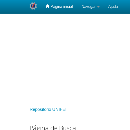
Página inicial
Navegar
Ajuda
Skip
navigation
Repositório UNIFEI
Página de Busca