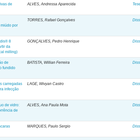
tivas de
ALVES, Andressa Aparecida
Tes
TORRES, Rafael Gonçalves
Diss
 miúdo por
adis® 8
GONÇALVES, Pedro Henrique
Diss
rtir da
l milling)
ão de
BATISTA, Willian Ferreira
Diss
ro fundido
as carregadas
LAGE, Wivyan Castro
Diss
ra infecção
o de vidro:
ALVES, Ana Paula Mota
Diss
rrência de
scaras
MARQUES, Paulo Sergio
Diss