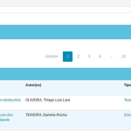
Anterior
1
2
3
4
...
10
Autor(es)
Tip
on-destructive
OLIVEIRA, Thiago Luiz Lara
Tes
o uso dos
TEIXEIRA, Daniela Rocha
Diss
biente