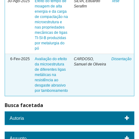
30-Ago-2025
Efeito do tempo de
SILVA, Eduardo
Tese
moagem de alta
Serafim
energia e da carga
de compactação na
microestrutura e
nas propriedades
mecânicas de ligas
TI-SI-B produzidas
por metalurgia do
pó
6-Fev-2025
Avaliação do efeito
CARDOSO,
Dissertação
da microestrutura
Samuel de Oliveira
de diferentes ligas
metálicas na
resistência ao
desgaste abrasivo
por tamboreamento
Busca facetada
Autoria
Assunto