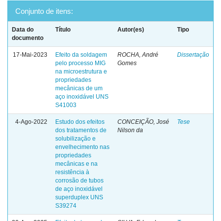
Conjunto de itens:
Data do
Título
Autor(es)
Tipo
documento
17-Mai-2023
Efeito da soldagem
ROCHA, André
Dissertação
pelo processo MIG
Gomes
na microestrutura e
propriedades
mecânicas de um
aço inoxidável UNS
S41003
4-Ago-2022
Estudo dos efeitos
CONCEIÇÃO, José
Tese
dos tratamentos de
Nilson da
solubilização e
envelhecimento nas
propriedades
mecânicas e na
resistência à
corrosão de tubos
de aço inoxidável
superduplex UNS
S39274