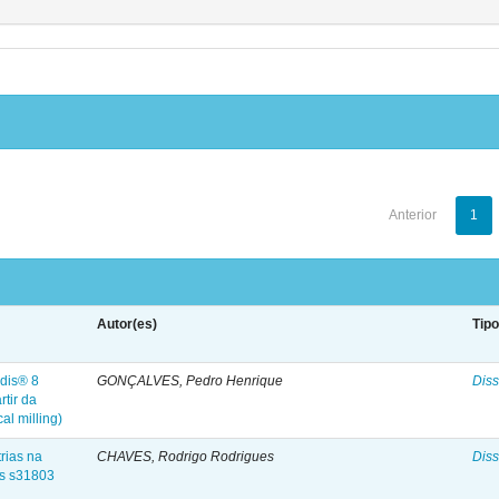
Anterior
1
Autor(es)
Tip
adis® 8
GONÇALVES, Pedro Henrique
Diss
rtir da
l milling)
rias na
CHAVES, Rodrigo Rodrigues
Diss
ns s31803