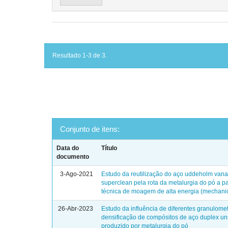
Resultado 1-3 de 3.
Conjunto de itens:
Data do
Título
documento
3-Ago-2021
Estudo da reutilização do aço uddeholm van
superclean pela rota da metalurgia do pó a pa
técnica de moagem de alta energia (mechanica
26-Abr-2023
Estudo da influência de diferentes granulomet
densificação de compósitos de aço duplex u
produzido por metalurgia do pó