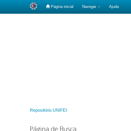
Página inicial
Navegar
Ajuda
Skip
navigation
Repositório UNIFEI
Página de Busca