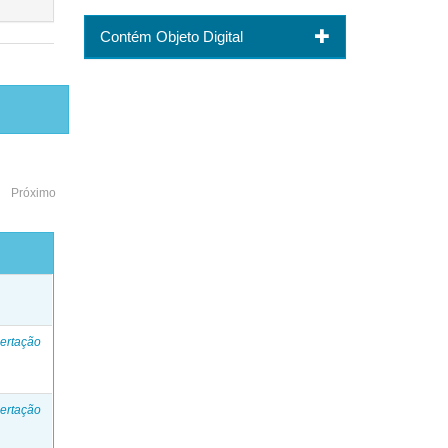
Contém Objeto Digital
Próximo
o
ertação
ertação