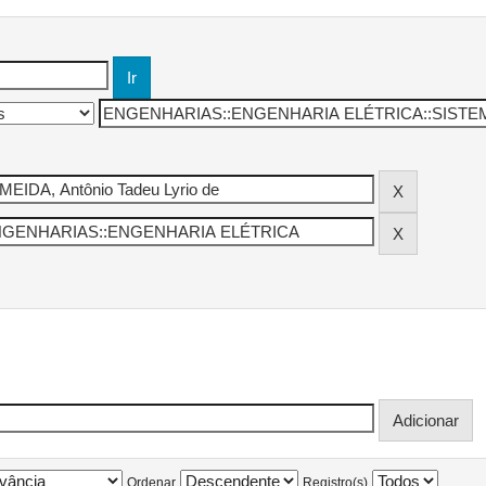
Ordenar
Registro(s)