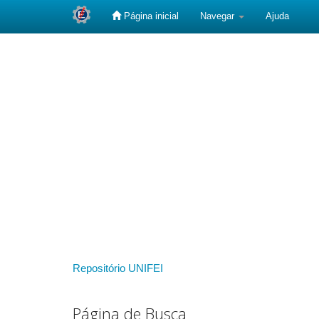
Página inicial
Navegar
Ajuda
Skip
navigation
Repositório UNIFEI
Página de Busca