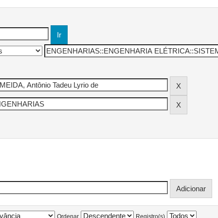
Ordenar
Registro(s)