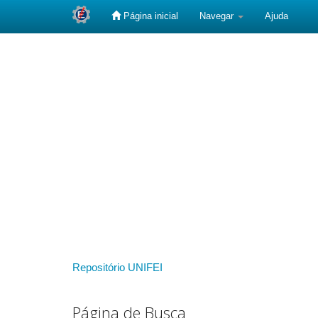
Página inicial
Navegar
Ajuda
Skip
navigation
Repositório UNIFEI
Página de Busca