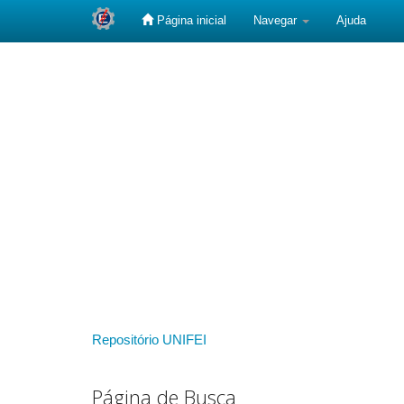
Página inicial
Navegar
Ajuda
Skip
navigation
Repositório UNIFEI
Página de Busca