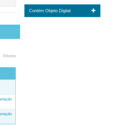
Contém Objeto Digital
Próximo
o
ertação
ertação