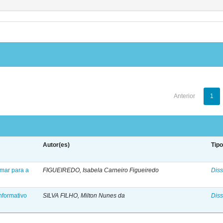
Anterior
1
Autor(es)
Tip
 mar para a
FIGUEIREDO, Isabela Carneiro Figueiredo
Diss
nformativo
SILVA FILHO, Milton Nunes da
Diss