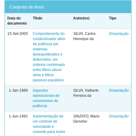
Conjunto de itens:
Data do
Título
Autor(es)
Tipo
documento
15-Set-2005
Comportamento do
SILVA, Carlos
Dissertação
condicionador ativo
Henrique da
de potência em
sistemas
desequilibrados e
distorcidos: um
sistema combinado
entre filtros ativos
série e filtros
passivos paralelos
1-Jan-1980
Aspectos
SILVA, Valberto
Dissertação
operacionais de
Ferreira da
conversores de
potência
1-Jun-1991
Implementação de
SINZATO, Mario
Dissertação
um controle de
Genshei
velocidade e
corrente para motor