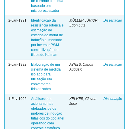
de corrente contínua
baseado em
microprocessador
2-Jan-1991
Identificação da
MÜLLER JÚNIOR,
Dissertação
resistência rotórica e
Egon Luiz
estimação de
estados do motor de
indução alimentado
por inversor PWM
com utilização de
filtros de Kalman
2-Jan-1992
Elaboração de um
AYRES, Carlos
Dissertação
sistema de medida
Augusto
isolado para
utilização em
conversores
tiristorizados
1-Fev-1992
Análises dos
KELHER, Cloves
Dissertação
acionamentos
José
efetuados pelos
motores de indução
trifásicos do tipo anel
operando com
controle estatórico