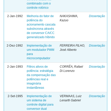
combinado com o
controle rotórico
2-Jan-1992
Melhoria do fator de
NAKASHIMA,
Dissertação
potência do
Kazuo
acionamento cascata
subsíncrona através
de conversor CA/CC
generalizado híbrido
2-Dez-1992
Implementação de
FERREIRA FILHO,
Dissertação
um modulador PWM
José Alberto
para
microcomputador
2-Jan-1993
Filtros ativos de
CORRÊA, Rafael
Dissertação
potência: estratégia
Di Lorenzo
da compensação das
potências real e
imaginária
instantâneas
2-Set-1995
Implementação de
VERMAAS, Luiz
Dissertação
um sistema de
Lenarth Gabriel
controle digital para
conversor dual