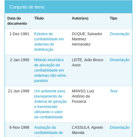
Conjunto de itens:
Data do
Título
Autor(es)
Tipo
documento
1-Dez-1981
Estudos de
DUQUE, Salvador
Dissertação
confiabilidade em
Martinez
sistemas de
Hernandez
distribuição
2-Jan-1990
Método heurístico
LEITE, João Bosco
Dissertação
de alocação da
Assis
confiabilidade em
sistemas não-série-
paralelo
21-Jun-1999
Um ambiente para
MANSO, Luiz
Tese
planejamento de
Antônio da
sistema de geração
Fonseca
e transmissão
utilizando o valor
da confiabilidade
6-Nov-1998
Avaliação da
CASSULA, Agnelo
Dissertação
confiabilidade de
Marotta