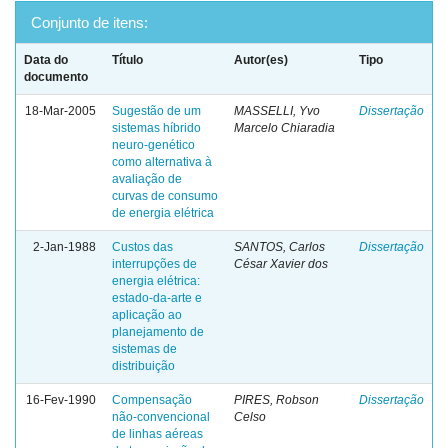
Conjunto de itens:
Data do
Título
Autor(es)
Tipo
documento
18-Mar-2005
Sugestão de um
MASSELLI, Yvo
Dissertação
sistemas híbrido
Marcelo Chiaradia
neuro-genético
como alternativa à
avaliação de
curvas de consumo
de energia elétrica
2-Jan-1988
Custos das
SANTOS, Carlos
Dissertação
interrupções de
César Xavier dos
energia elétrica:
estado-da-arte e
aplicação ao
planejamento de
sistemas de
distribuição
16-Fev-1990
Compensação
PIRES, Robson
Dissertação
não-convencional
Celso
de linhas aéreas