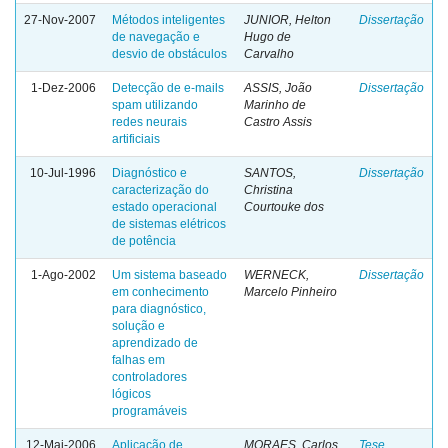
27-Nov-2007
Métodos inteligentes
JUNIOR, Helton
Dissertação
de navegação e
Hugo de
desvio de obstáculos
Carvalho
1-Dez-2006
Detecção de e-mails
ASSIS, João
Dissertação
spam utilizando
Marinho de
redes neurais
Castro Assis
artificiais
10-Jul-1996
Diagnóstico e
SANTOS,
Dissertação
caracterização do
Christina
estado operacional
Courtouke dos
de sistemas elétricos
de potência
1-Ago-2002
Um sistema baseado
WERNECK,
Dissertação
em conhecimento
Marcelo Pinheiro
para diagnóstico,
solução e
aprendizado de
falhas em
controladores
lógicos
programáveis
12-Mai-2006
Aplicação de
MORAES, Carlos
Tese