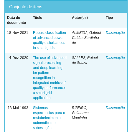
Conjunto de itens:
Data do
Título
Autor(es)
Tipo
documento
18-Nov-2021
Robust classification
ALMEIDA, Gabriel
Dissertação
of advanced power
Caldas Sardinha
quality disturbances
de
in smart grids
4-Dez-2020
The use of advanced
SALLES, Rafael
Dissertação
signal processing
de Souza
and deep learning
for pattern
recognition in
integrated metrics of
quality performance:
a smart grid
application
13-Mai-1993
Sistemas
RIBEIRO,
Dissertação
especialistas para o
Guilherme
restabelecimento
Moutinho
automático de
subestações