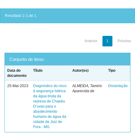
Resultado 1-1 de 1.
Anterior
1
Próximo
Conjunto de itens:
Data do
Título
Autor(es)
Tipo
documento
25-Mai-2023
Diagnóstico do risco
ALMEIDA, Tamiris
Dissertação
à segurança hídrica
Aparecida de
da água bruta da
represa de Chapéu
D’uvas para o
abastecimento
humano de água da
cidade de Juiz de
Fora - MG