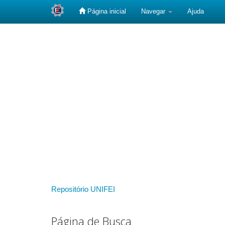
Página inicial
Navegar
Ajuda
Skip
navigation
Repositório UNIFEI
Página de Busca