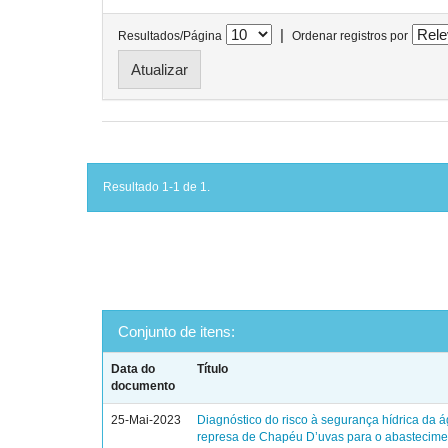
|
Resultados/Página
Ordenar registros por
Resultado 1-1 de 1.
Conjunto de itens:
Data do
Título
documento
25-Mai-2023
Diagnóstico do risco à segurança hídrica da 
represa de Chapéu D’uvas para o abastecim