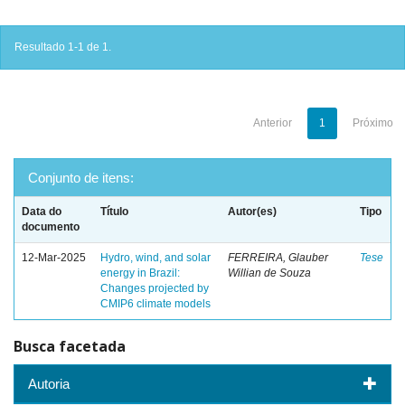
Resultado 1-1 de 1.
Anterior
1
Próximo
Conjunto de itens:
Data do
Título
Autor(es)
Tipo
documento
12-Mar-2025
Hydro, wind, and solar
FERREIRA, Glauber
Tese
energy in Brazil:
Willian de Souza
Changes projected by
CMIP6 climate models
Busca facetada
Autoria