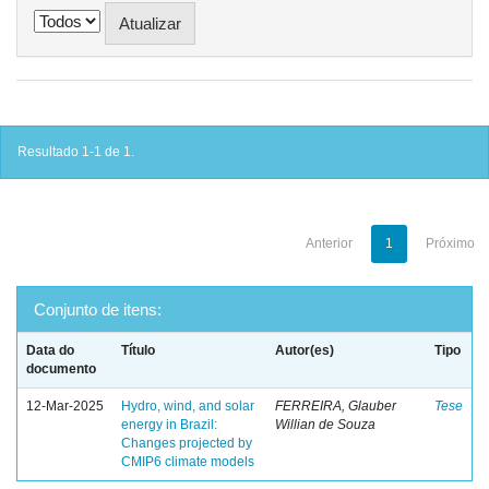
Resultado 1-1 de 1.
Anterior
1
Próximo
Conjunto de itens:
Data do
Título
Autor(es)
Tipo
documento
12-Mar-2025
Hydro, wind, and solar
FERREIRA, Glauber
Tese
energy in Brazil:
Willian de Souza
Changes projected by
CMIP6 climate models