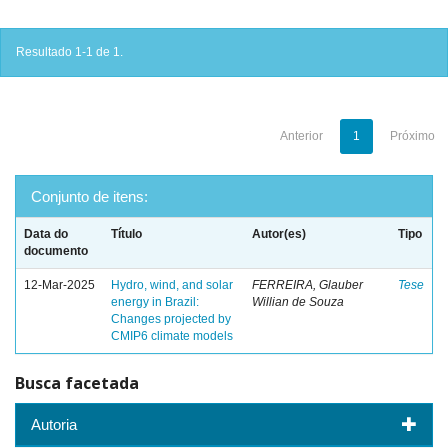
Resultado 1-1 de 1.
Anterior
1
Próximo
Conjunto de itens:
Data do
Título
Autor(es)
Tipo
documento
12-Mar-2025
Hydro, wind, and solar
FERREIRA, Glauber
Tese
energy in Brazil:
Willian de Souza
Changes projected by
CMIP6 climate models
Busca facetada
Autoria