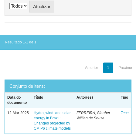
Resultado 1-1 de 1.
Anterior
1
Próximo
Conjunto de itens:
Data do
Título
Autor(es)
Tipo
documento
12-Mar-2025
Hydro, wind, and solar
FERREIRA, Glauber
Tese
energy in Brazil:
Willian de Souza
Changes projected by
CMIP6 climate models