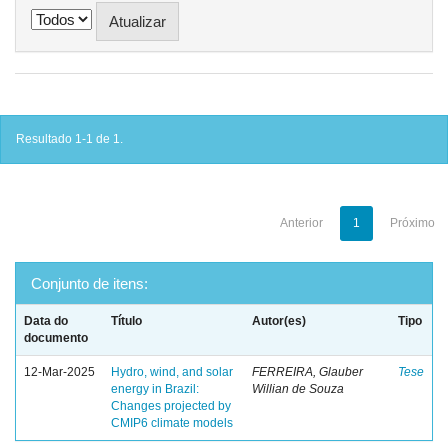
Resultado 1-1 de 1.
Anterior
1
Próximo
Conjunto de itens:
Data do
Título
Autor(es)
Tipo
documento
12-Mar-2025
Hydro, wind, and solar
FERREIRA, Glauber
Tese
energy in Brazil:
Willian de Souza
Changes projected by
CMIP6 climate models