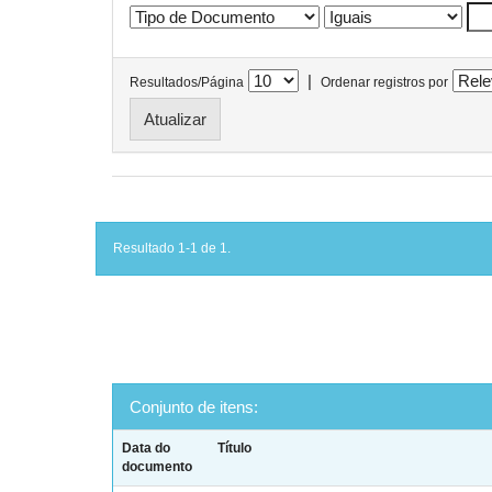
|
Resultados/Página
Ordenar registros por
Resultado 1-1 de 1.
Conjunto de itens:
Data do
Título
documento