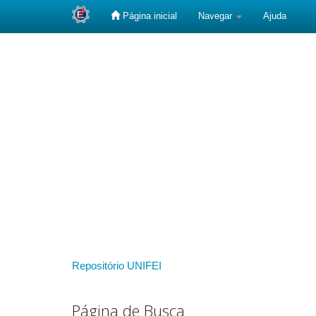
Página inicial
Navegar
Ajuda
Skip
navigation
Repositório UNIFEI
Página de Busca