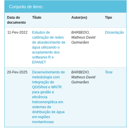
Conjunto de itens:
Data do
Título
Autor(es)
Tipo
documento
11-Fev-2022
Estudos de
BARBEDO,
Dissertação
calibração de redes
Matheus David
de abastecimento de
Guimarães
água utilizando o
acoplamento dos
softwares R e
EPANET
20-Fev-2025
Desenvolvimento de
BARBEDO,
Tese
metodologia com
Matheus David
integração de
Guimarães
QGISRed e WNTR
para gestão e
eficiência
hidroenergética em
sistemas de
distribuição de água
em regiões
montanhosas