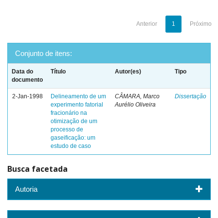
Anterior
1
Próximo
Conjunto de itens:
Data do
Título
Autor(es)
Tipo
documento
2-Jan-1998
Delineamento de um
CÂMARA, Marco
Dissertação
experimento fatorial
Aurélio Oliveira
fracionário na
otimização de um
processo de
gaseificação: um
estudo de caso
Busca facetada
Autoria