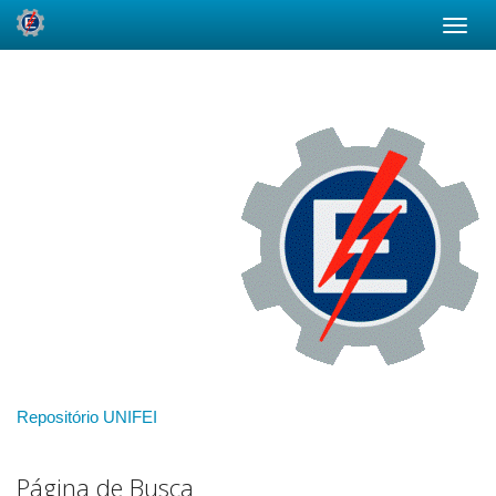
Skip
navigation
Repositório UNIFEI
Página de Busca