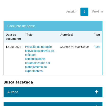
Anterior
1
Próximo
Conjunto de itens:
Data do
Título
Autor(es)
Tipo
documento
12-Jul-2022
Previsão de geração
MOREIRA, Max Olinto
Tese
fotovoltaica através de
métodos
computacionais
parametrizados por
planejamento de
experimentos
Busca facetada
Autoria