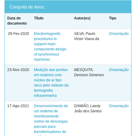
Conjunto de itens:
Data do
Título
Autor(es)
Tipo
documento
28-Fev-2020
Electromagnetic
SILVA, Paulo
Dissertação
procedures to
Victor Viana da
support main
components design
of synchronous
machines
23-Nov-2020
Medição das perdas
MESQUITA,
Dissertação
em reatores com
Denison Gimenes
núcleo de ar tipo
seco pelo método da
termografia
infravermelha
17-Ago-2021
Desenvolvimento de
DAMIÃO, Laerty
Dissertação
um sistema de
João dos Santos
monitoramento
online de descargas
parciais para
transformadores de