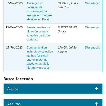
7-Nov-2005
Avaliação do
SANTOS, André
Dissertação
potencial de
Luiz dos
conservação de
energia em motores
elétricos no Brasil
15-Dez-2005
Sensor analisador
BUENO FILHO,
Dissertação
ultra-sônico para
Onofre
soluções de ácido
clorídrico
27-Fev-2023
Communication
LANGA, Julião
Dissertação
technology selection
Alberto
method for smart
energy metering
based on analytic
hierarchy process
Busca facetada
Autoria
Assunto