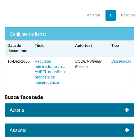
Anterior
1
Próximo
Conjunto de itens:
Data do
Título
Autor(es)
Tipo
documento
16-Dez-2005
Recursos
SILVA, Rulemar
Dissertação
administrativos na
Pessoa
ANEEL decisões e
proposta de
jurisprudência
Busca facetada
Autoria
Assunto