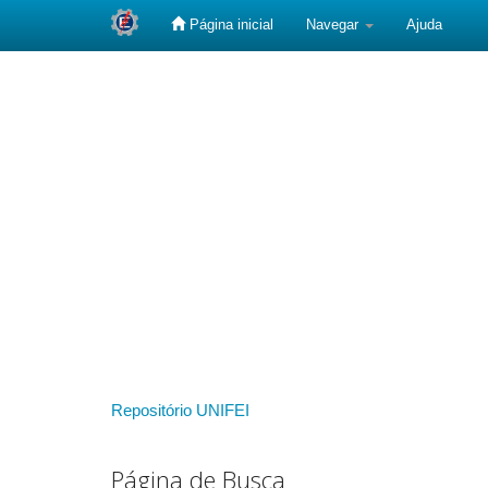
Página inicial
Navegar
Ajuda
Skip
navigation
Repositório UNIFEI
Página de Busca