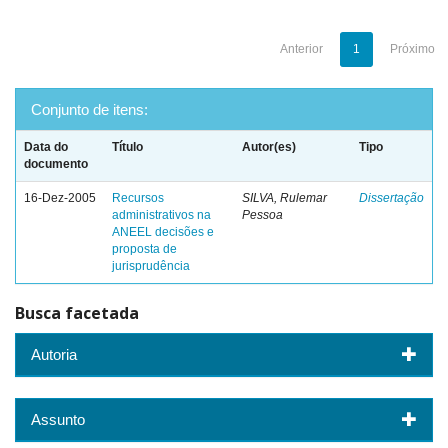
Anterior
1
Próximo
Conjunto de itens:
Data do
Título
Autor(es)
Tipo
documento
16-Dez-2005
Recursos
SILVA, Rulemar
Dissertação
administrativos na
Pessoa
ANEEL decisões e
proposta de
jurisprudência
Busca facetada
Autoria
Assunto