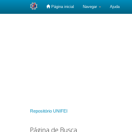
Página inicial
Navegar
Ajuda
Skip
navigation
Repositório UNIFEI
Página de Busca