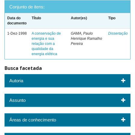
Conjunto de itens:
Data do
Título
Autor(es)
Tipo
documento
1-Dez-1998
A conservação de
GAMA, Paulo
Dissertação
energia e sua
Henrique Ramalho
relação com a
Pereira
qualidade da
energia elétrica
Busca facetada
Autoria
Assunto
Áreas de conhecimento